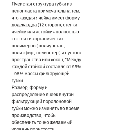
Ячеистая структура губки из
пенопласта примечательна тем,
что каждая ячейка имеет форму
додекаэдра (12 сторон), стенки
ячейки или «стойки» полностью
состоят из органических
полимеров (
полиуретан
,
полиэфир
,
полиэстер
) и пустого
пространства или «окон, ”Между
каждой стойкой составляют 95%
- 98% массы фильтрующей
губки
.
Размер, форму и
распределение ячеек внутри
фильтрующей поролоновой
губки
можно изменять во время
производства, чтобы
обеспечить точно желаемый
уровень пористости,