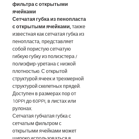
фильтра с открытыми
ячейками
Сетчатая губка из пенопласта
с открытыми ячейками,
также
известная как сетчатая губка из
пенопласта, представляет
собой пористую сетчатую
гибкую губку из полиэстера /
полиэфир-уретана с низкой
плотностью. С открытой
структурой ячеек и трехмерной
структурой скелетных прядей.
Доступен в размерах пор от
10PPI до 60PPI, в листах или
рулонах.
Сетчатая губчатая губка с
сетчатым фильтром с
открытыми ячейками может
широко использоваться в