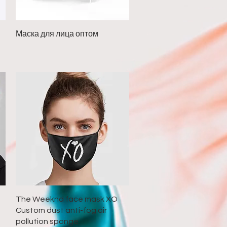
Быстрый просмотр
Маска для лица оптом
Быстрый просмотр
The Weeknd face mask XO
Custom dust anti-fog air
pollution sponge