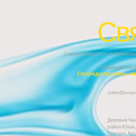
Свя
Специализируется на обработке 
любые другие п
Сосредоточьтесь на
sales@pusp
Деревня Чан
район Юхан,
Гуандун, Ки