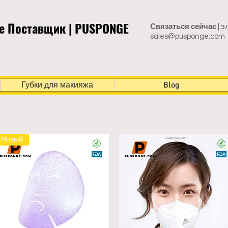
e Поставщик | PUSPONGE
Связаться сейчас
| э
sales@pusponge.com
Губки для макияжа
Blog
Новый