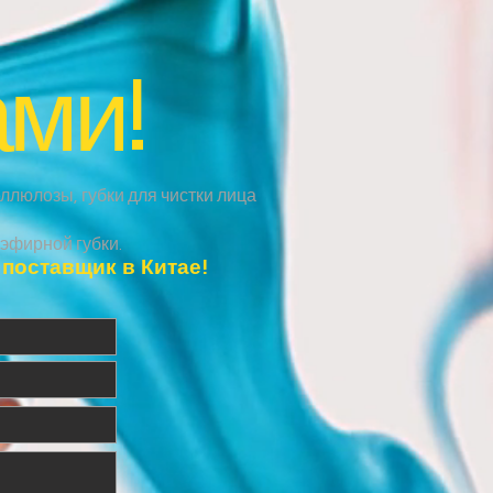
ами!
ллюлозы, губки для чистки лица
эфирной губки.
поставщик в Китае!