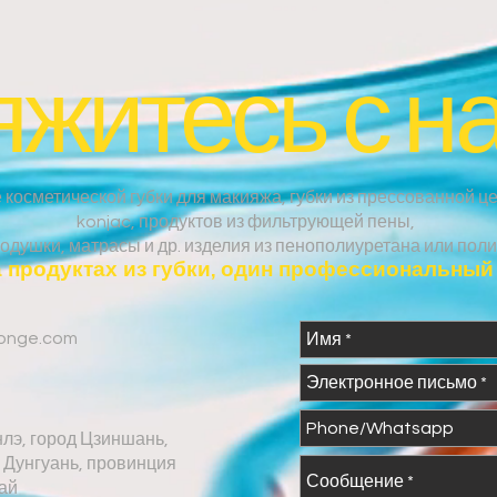
житесь с н
косметической губки для макияжа, губки из прессованной це
konjac, продуктов из фильтрующей пены,
одушки, матрасы и др. изделия из пенополиуретана или поли
 продуктах из губки, один профессиональный 
onge.com
лэ, город Цзиншань,
 Дунгуань, провинция
тай