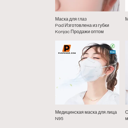
Быстрый просмотр
Маска для глаз
М
Pad Изготовлена из губки
Konjac Продажи оптом
Быстрый просмотр
Медицинская маска для лица
О
N95
м