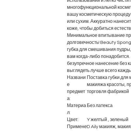
использовании и легко чисти
многофункциональной космет
вашу косметическую процеду
или сухим. Аккуратно нанесит
коже, чтобы добиться естест
Минимальное впитывание пр
долговечность! Beauty Spong
губка для смешивания пудры,
вам когда-либо понадобится.
безупречное нанесение без к
выглядеть лучше всего кажды
Названи
Поставка
губки для
е
макияжа красоты, п
предмет
торговля фабрикой
а:
Материа
Без латекса
л:
Цвет:
Y
желтый
, зеленый
Примене
D
Aily макияж, мак