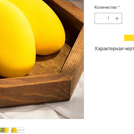
Количество
*
Характерная черт
1.
Не содержит лат
увеличивается в ра
покрыть основу
2.
Мягкие и мягкие
г
контурирования и ра
3.
Многоразовое ис
можно наносить на 
средства.
4.
Покрытие на
360
безупречного нанес
впитывает масло с к
5. без
запаха
, экол