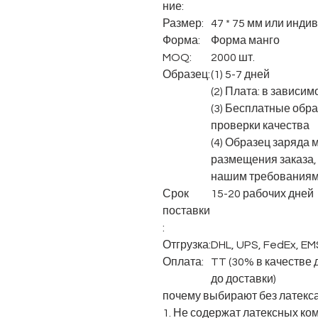
ние:
Размер:
47 * 75 мм или инд
Форма:
Форма манго
MOQ:
2000
шт.
Образец:
(1) 5-7 дней
(2) Плата: в зависи
(3) Бесплатные обр
проверки качества
(4) Образец заряда
размещения заказа, 
нашим требования
Срок
15-20 рабочих дней
поставки
:
Отгрузка:
DHL, UPS, FedEx, EM
Оплата:
TT (30% в качестве
до доставки)
почему выбирают без латекс
1. Не содержат латексных ко