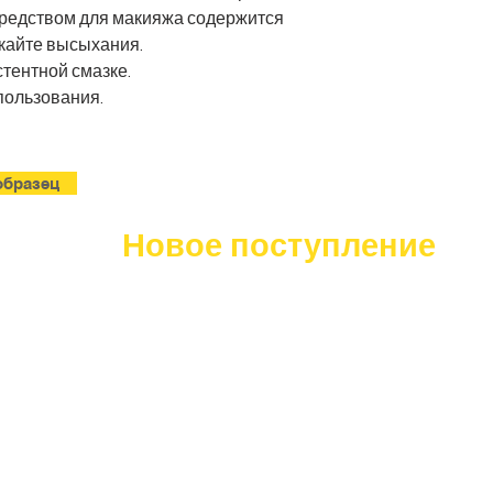
средством для макияжа содержится
скайте высыхания.
стентной смазке.
пользования.
бразец
Новое поступление