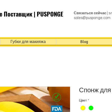
e Поставщик | PUSPONGE
Связаться сейчас
| э
sales@pusponge.com
Губки для макияжа
Blog
Спонж для
Цвет
*