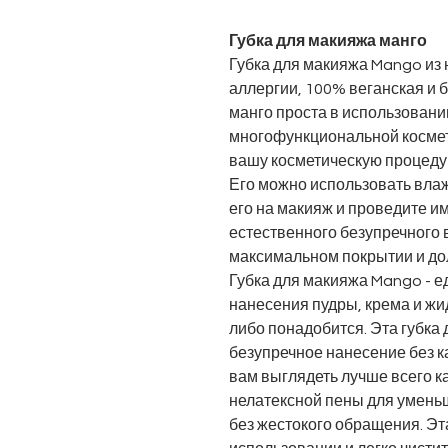
Губка для макияжа манго
Губка для макияжа Mango из
аллергии, 100% веганская и 
манго проста в использовании
многофункциональной космет
вашу косметическую процеду
Его можно использовать влаж
его на макияж и проведите им
естественного безупречного
максимальном покрытии и до
Губка для макияжа Mango - 
нанесения пудры, крема и жи
либо понадобится. Эта губка
безупречное нанесение без к
вам выглядеть лучше всего к
нелатексной пены для уменьш
без жестокого обращения. Эт