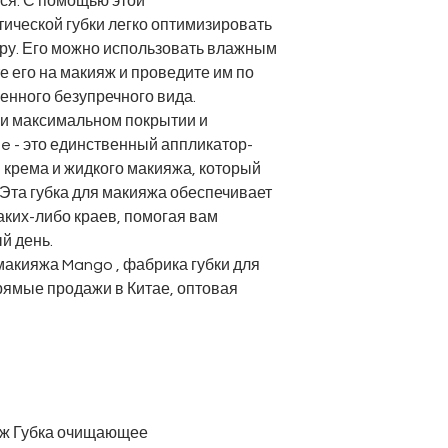
тся. С помощью этой
ической губки легко оптимизировать
ру. Его можно использовать влажным
е его на макияж и проведите им по
венного безупречного вида.
и максимальном покрытии и
e - это единственный аппликатор-
 крема и жидкого макияжа, который
 Эта губка для макияжа обеспечивает
аких-либо краев, помогая вам
й день.
 макияжа Mango
, фабрика губки для
рямые продажи в Китае, оптовая
ияж Губка очищающее