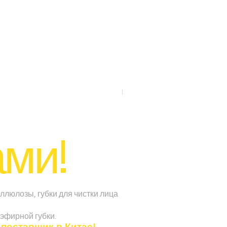
Lipo Foam Pads Post-Surger
ами!
ллюлозы, губки для чистки лица
эфирной губки.
поставщик в Китае!