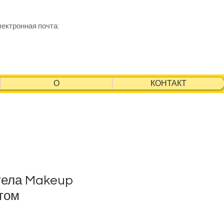
лектронная почта:
О
КОНТАКТ
 тела Makeup
том