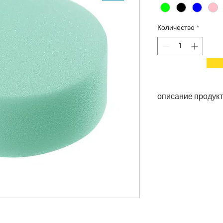
Количество
*
описание продук
Название предме
Материал