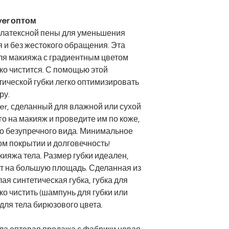
ver оптом
Цвет
нелатексной пены для уменьшения
я и без жестокого обращения. Эта
ля макияжа с градиентным цветом
ко чистится. С помощью этой
ической губки легко оптимизировать
Применение
ру.
er, сделанный для влажной или сухой
го на макияж и проведите им по коже,
го безупречного вида. Минимальное
размер
м покрытии и долговечность!
кияжа тела. Размер губки идеален,
Форма
кт на большую площадь. Сделанная из
лая синтетическая губка, губка для
гко чистить (шампунь для губки или
 для тела бирюзового цвета.
MOQ