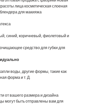
ела оптовая продажа с фабрики новая
 красоты лица косметическая слоеная
образец
я блендера для макияжа
атекса
ый, синий, коричневый, фиолетовый и
очищающее средство для губки для
ивидуально
апли воды, другие формы, такие как
ая форма и т. Д.
Срок поставки
сти от вашего размера и дизайна
цы могут быть отправлены вам для
Отгрузка