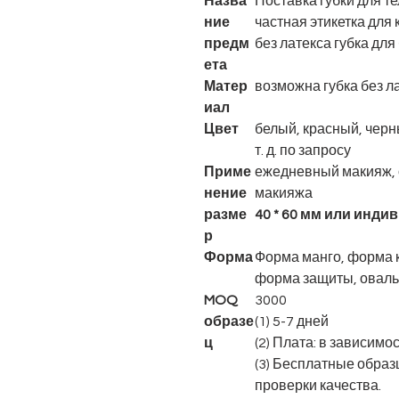
Назва
Поставка губки для т
ние
частная этикетка для
предм
без латекса губка дл
ета
Матер
возможна губка без л
иал
Цвет
белый, красный, черн
т. д. по запросу
Приме
ежедневный макияж, 
нение
макияжа
разме
40 * 60 мм или инд
р
Форма
Форма манго, форма к
форма защиты, овальн
MOQ
3000
образе
(1) 5-7 дней
ц
(2) Плата: в зависимо
(3) Бесплатные образ
проверки качества.