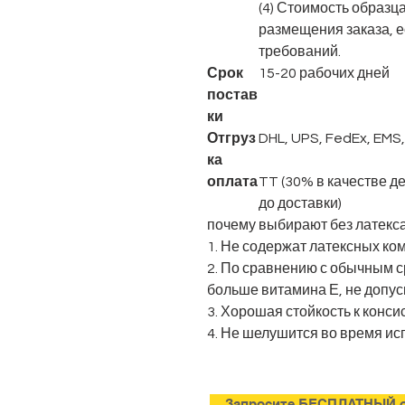
(4) Стоимость образц
размещения заказа, е
требований.
Срок
15-20 рабочих дней
постав
ки
Отгруз
DHL, UPS, FedEx, EMS,
ка
оплата
TT (30% в качестве 
до доставки)
почему выбирают без латекс
1. Не содержат латексных ко
2. По сравнению с обычным 
больше витамина Е, не допу
3. Хорошая стойкость к конси
4. Не шелушится во время ис
Запросите БЕСПЛАТНЫЙ о