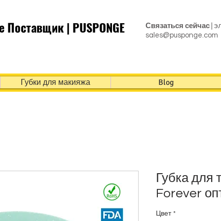
e Поставщик | PUSPONGE
Связаться сейчас
| э
sales@pusponge.com
Губки для макияжа
Blog
Губка для
Forever оп
Цвет
*