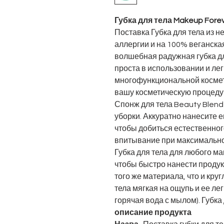
Губка для тела Makeup Fore
Поставка Губка для тела из 
аллергии и на 100% веганска
волшебная радужная губка д
проста в использовании и лег
многофункциональной космет
вашу косметическую процеду
Спонж для тела Beauty Blend
уборки. Аккуратно нанесите е
чтобы добиться естественно
впитывание при максимально
Губка для тела для любого ма
чтобы быстро нанести проду
того же материала, что и круг
тела мягкая на ощупь и ее ле
горячая вода с мылом). Губка
описание продукта