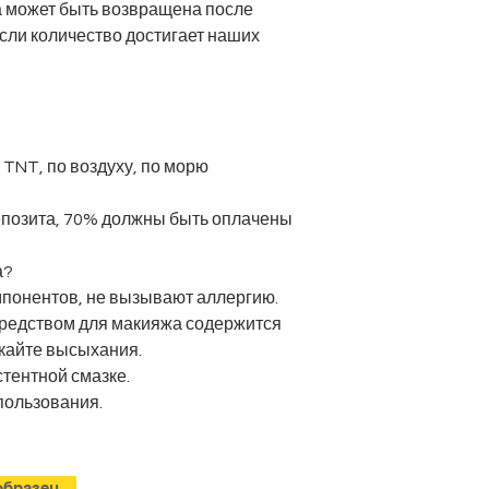
а может быть возвращена после
сли количество достигает наших
оплата
 TNT, по воздуху, по морю
депозита, 70% должны быть оплачены
а?
мпонентов, не вызывают аллергию.
средством для макияжа содержится
скайте высыхания.
стентной смазке.
пользования.
бразец