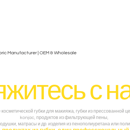
Быстрый просмотр
ic Manufacturer | OEM & Wholesale
житесь с н
косметической губки для макияжа, губки из прессованной це
konjac, продуктов из фильтрующей пены,
одушки, матрасы и др. изделия из пенополиуретана или поли
 продуктах из губки, один профессиональный 