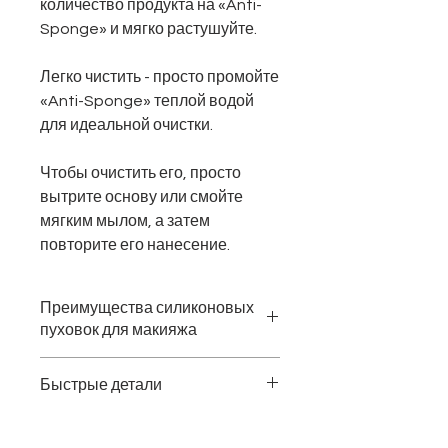
количество продукта на «Anti-
Sponge» и мягко растушуйте.
Легко чистить - просто промойте
«Anti-Sponge» теплой водой
для идеальной очистки.
Чтобы очистить его, просто
вытрите основу или смойте
мягким мылом, а затем
повторите его нанесение.
Преимущества силиконовых
пуховок для макияжа
Что особенного в нашей
Быстрые детали
силиконовой губке?
• Изготовлен из 100% медицинского
Название продукта:
силиконовая
силикона.
губка для макияжа